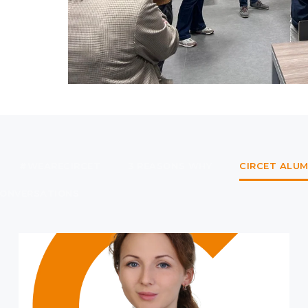
#WEARECIRCET
3 REASONS WHY
CIRCET ALUM
ONVERSATIONS