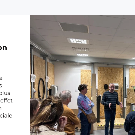
on
a
s
plus
effet
n
ciale