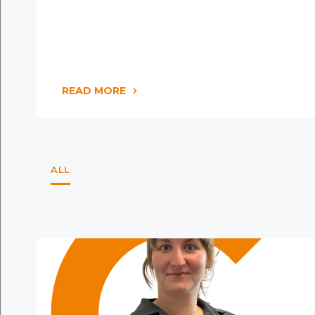
READ MORE
ALL
VITAL PROJECTS
CIRCET CONNECT
ROADSHOW
#WEARECIRCET
CARPOOL C