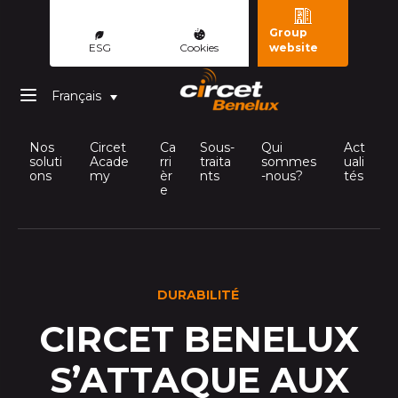
Group
ESG
Cookies
website
Français
Nos
Circet
Ca
Sous-
Qui
Act
soluti
Acade
rri
traita
sommes
uali
ons
my
èr
nts
-nous?
tés
e
DURABILITÉ
CIRCET BENELUX
S’ATTAQUE AUX