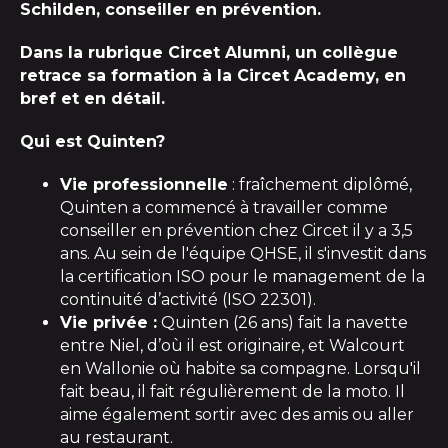
Schilden
,
conseiller
en prévention.
Dans la rubrique Circet Alumni, un collègue
retrace sa formation à la Circet Academy, en
bref et en détail.
Qui est Quinten?
Vie professionnelle
:
fraîchement
diplômé
,
Quinten
a commencé à travailler comme
conseiller en prévention chez
Circet
il y a 3,5
ans. Au sein de l'équipe QHSE, il s'investit dans
la certification ISO pour
le management de
la
continuité d
’
activité (ISO 22301).
Vie privée
:
Quinten
(26 ans) fait la navette
entre
Niel
, d’où il est originaire
,
et
Walcourt
en Wallonie
où habite sa compagne
. Lorsqu'il
fait beau, il
fait
régulièrement
de la
moto.
Il
aime
également
sortir avec des amis ou
aller
au
restaurant.