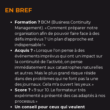
EN BREF
Formation ?
BCM (Business
Continuity
Management)
.
«
Comment
préparer
notre
organisation afin de pouvoir faire face à des
défis imprévus ?
Un
plan d'a
pproche
est
indispensable !
»
Acquis
?
«
Lorsque l'on pense à des
événements imprévus
qui ont
un impact sur
la continuité de
l’
activité, on pense
immédiatement aux catastrophes naturelles
et autres
.
Mais le plus grand risque réside
dans
d
es
problèmes qui ne font pas la une
des journaux
.
Cela m'a ouvert les yeux
.
»
Score ?
«
9
sur 10
.
Le
formateur
très
expérimenté a présenté des
cas adaptés à nos
processus
.
»
Un conseil pour ceux qui veulent