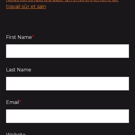
travail sûr et sain
First Name
*
Last Name
Email
*
Website