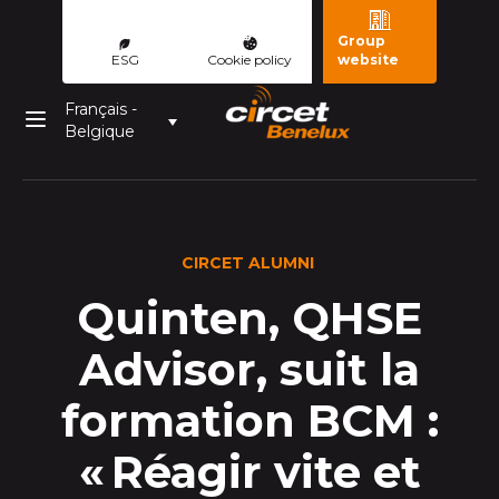
Group
ESG
Cookie policy
website
Français -
Belgique
CIRCET ALUMNI
Quinten, QHSE
Advisor, suit la
formation BCM :
« Réagir vite et