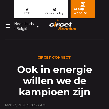
Group
ESG
Cookie policy
website
Nederlands
- België
CIRCET CONNECT
Ook in energie
willen we de
kampioen zijn
Mar 23, 2026 9:26:58 AM