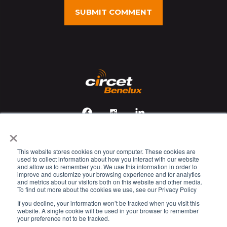
×
This website stores cookies on your computer. These cookies are
Veiligheids-, gezondheids- en milieubeleid
used to collect information about how you interact with our website
and allow us to remember you. We use this information in order to
Cookie Policy
improve and customize your browsing experience and for analytics
and metrics about our visitors both on this website and other media.
Privacy Policy
To find out more about the cookies we use, see our Privacy Policy
Legal Disclaimer
If you decline, your information won’t be tracked when you visit this
website. A single cookie will be used in your browser to remember
Kennisgeving verwerking persoonsgegevens
your preference not to be tracked.
© 2023 Circet. All rights reserved.